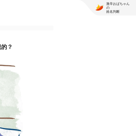
激辛おばちゃん
の
姓名判断
観的？