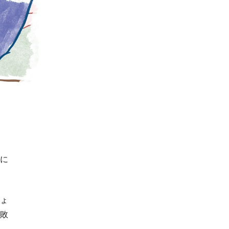
に
ょ
敗