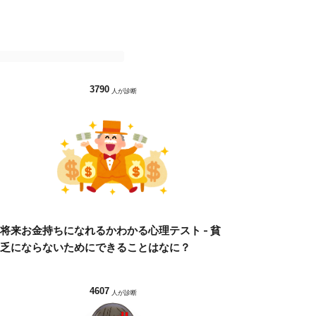
3790
人が診断
将来お金持ちになれるかわかる心理テスト - 貧
乏にならないためにできることはなに？
4607
人が診断