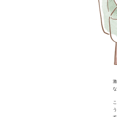
激
な
こ
う
す