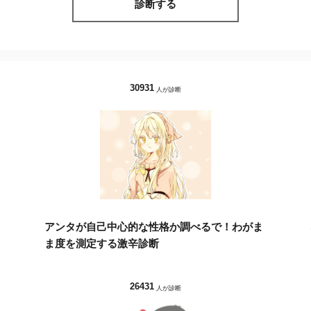
診断する
30931
人が診断
アンタが自己中心的な性格か調べるで！わがま
ま度を測定する激辛診断
26431
人が診断